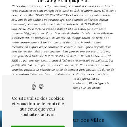
de Google s'appliquent.
** Les données personnelles communiquées sont nécessaires aux fins de
vous contacter et sont enregistrées dans un fichier informatisé. Elles sont
destinées à SUD TRAVAUX RENOVATION et ses sous-traitants dans le
seul but de répondre à votre message. Les données collectées seront
communiquées aux seuls destinataires suivants: SUD TRAVAUX
RENOVATION 8 RUE FRANCOIS BAILET 06800 CAGNES-SUR-MER
renovera06@gmail.com. Vous disposez de droits d’accès, de rectification,
d’effacement, de portabilité, de limitation, d’opposition, de retrait de
votre consentement à tout moment et du droit d’introduire une
réclamation auprès d’une autorité de contrôle, ainsi que d’organiser le
sort de vos données post-mortem. Vous pouvez exercer ces droits par
voie postale à l'adresse 8 RUE FRANCOIS BAILET 06800 CAGNES-SUR-
MER ou par courrier électronique à l'adresse renovera06@gmail.com. Un
justificatif d'identité pourra vous être demandé. Nous conservons vos
données pendant la période de prise de contact puis pendant la durée de
prescription légale aux fins probatoires et de gestion des contentieux.
Vous avez le droit de vous inscrire sur la liste d'opposition au
démarchage téléphonique, disponible à cette adresse :
Bloctel.gouv.fr
.
Consultez le site cnil.fr pour plus d’informations sur vos droits.
Ce site utilise des cookies
et vous donne le contrôle
sur ceux que vous
souhaitez activer
Nous intervenons sur ces villes