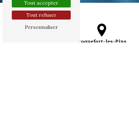
Tout accepter
Tout refuser
Personnaliser
Cannes
Roquefort-les-Pins
CAGNES-SUR-MER
Biot
Vallauris
Le Cannet
Antibes
Valbonne