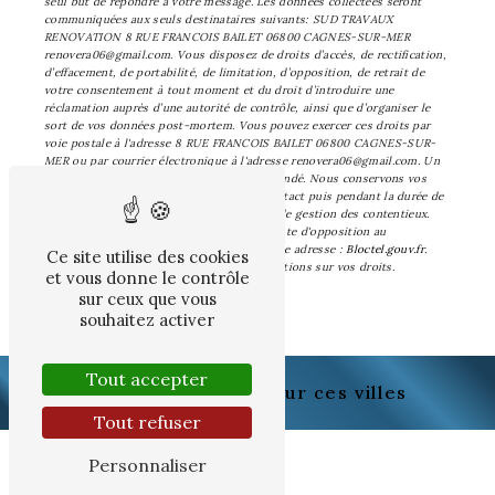
seul but de répondre à votre message. Les données collectées seront
communiquées aux seuls destinataires suivants: SUD TRAVAUX
RENOVATION 8 RUE FRANCOIS BAILET 06800 CAGNES-SUR-MER
renovera06@gmail.com. Vous disposez de droits d’accès, de rectification,
d’effacement, de portabilité, de limitation, d’opposition, de retrait de
votre consentement à tout moment et du droit d’introduire une
réclamation auprès d’une autorité de contrôle, ainsi que d’organiser le
sort de vos données post-mortem. Vous pouvez exercer ces droits par
voie postale à l'adresse 8 RUE FRANCOIS BAILET 06800 CAGNES-SUR-
MER ou par courrier électronique à l'adresse renovera06@gmail.com. Un
justificatif d'identité pourra vous être demandé. Nous conservons vos
données pendant la période de prise de contact puis pendant la durée de
prescription légale aux fins probatoires et de gestion des contentieux.
Vous avez le droit de vous inscrire sur la liste d'opposition au
démarchage téléphonique, disponible à cette adresse :
Bloctel.gouv.fr
.
Ce site utilise des cookies
Consultez le site cnil.fr pour plus d’informations sur vos droits.
et vous donne le contrôle
sur ceux que vous
souhaitez activer
Tout accepter
Nous intervenons sur ces villes
Tout refuser
Personnaliser